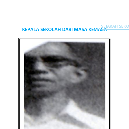
AK - PAPUA BARAT
ISI MISI
IDENTITAS SEKOLAH
EXCUL
SEJARAH SEK
KEPALA SEKOLAH DARI MASA KEMASA