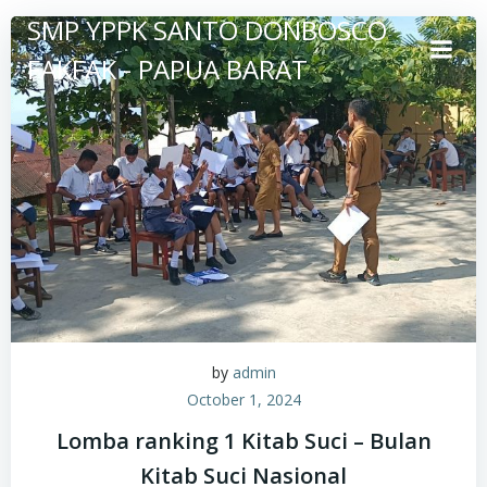
Skip
SMP YPPK SANTO DONBOSCO
to
FAKFAK - PAPUA BARAT
content
by
admin
October 1, 2024
Lomba ranking 1 Kitab Suci – Bulan
Kitab Suci Nasional