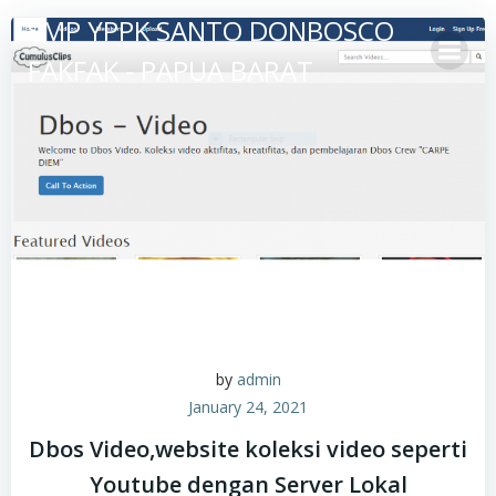
Skip
SMP YPPK SANTO DONBOSCO
to
FAKFAK - PAPUA BARAT
content
by
admin
January 24, 2021
Dbos Video,website koleksi video seperti
Youtube dengan Server Lokal