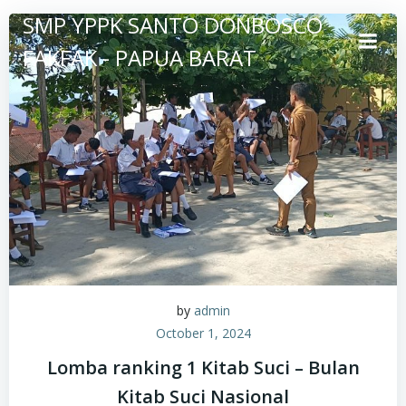
Skip
SMP YPPK SANTO DONBOSCO
to
FAKFAK - PAPUA BARAT
content
by
admin
October 1, 2024
Lomba ranking 1 Kitab Suci – Bulan
Kitab Suci Nasional