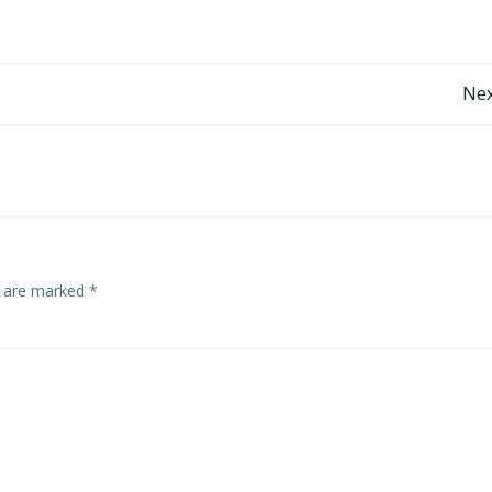
Post
Nex
navigation
s are marked
*