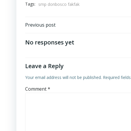
Tags:
smp donbosco fakfak
Post
Previous post
navigation
No responses yet
Leave a Reply
Your email address will not be published.
Required field
Comment
*