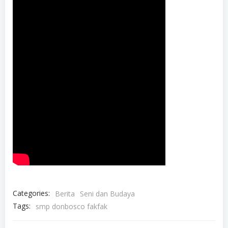
Categories:
Berita
Seni dan Budaya
Tags:
smp donbosco fakfak