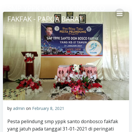
Skip
SMP YPPK SANTO DONBOSCO
to
FAKFAK - PAPUA BARAT
content
by
admin
on
February 8, 2021
Pesta pelindung smp yppk santo donbosco fakfak
yang jatuh pada tanggal 31-01-2021 di peringati