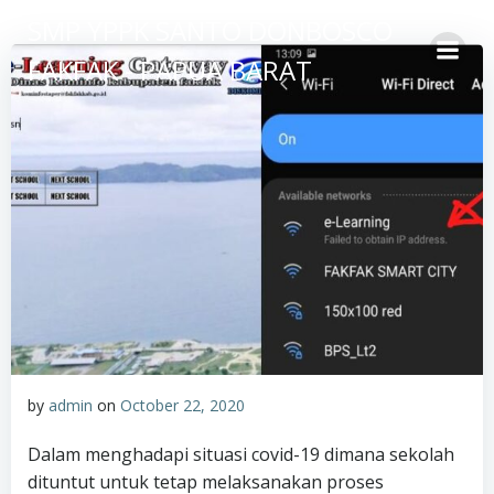
Skip
SMP YPPK SANTO DONBOSCO
to
FAKFAK - PAPUA BARAT
content
by
admin
on
October 22, 2020
Dalam menghadapi situasi covid-19 dimana sekolah
dituntut untuk tetap melaksanakan proses