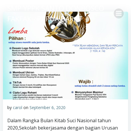
Skip
SMP YPPK SANTO DONBOSCO
to
FAKFAK - PAPUA BARAT
content
by
carol
on
September 6, 2020
Dalam Rangka Bulan Kitab Suci Nasional tahun
2020,Sekolah bekerjasama dengan bagian Urusan