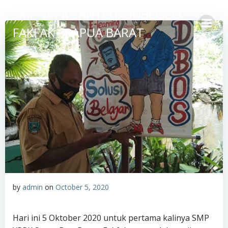
Skip
SMP YPPK SANTO DONBOSCO
to
FAKFAK - PAPUA BARAT
content
by
admin
on
October 5, 2020
Hari ini 5 Oktober 2020 untuk pertama kalinya SMP