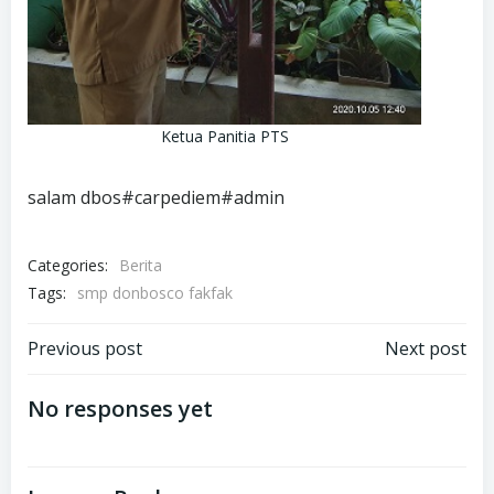
Ketua Panitia PTS
salam dbos#carpediem#admin
Categories:
Berita
Tags:
smp donbosco fakfak
Post
Post
Previous post
Next post
navigation
navigation
No responses yet