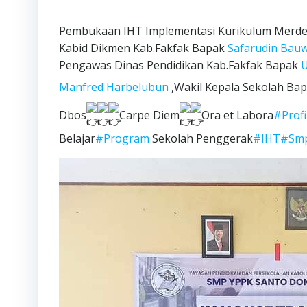
Pembukaan IHT Implementasi Kurikulum Merdeka
Kabid Dikmen Kab.Fakfak Bapak
Safarudin Bau
Pengawas Dinas Pendidikan Kab.Fakfak Bapak
U
Manfred Harbelubun
,Wakil Kepala Sekolah Ba
Dbos
Carpe Diem
Ora et Labora
#Profi
Belajar
#Program
Sekolah Penggerak
#IHT
#Smp