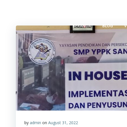
Skip
to
SMP YPPK SANTO DONBOSCO FAKF
content
BERANDA
BLOG
V
by
admin
on
August 31, 2022