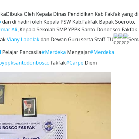
Dibuka Oleh Kepala Dinas Pendidikan Kab Fakfak yang di 
w
dan di hadiri oleh Kepala PSW Kab.Fakfak Bapak Soeroto,
mar Ali
,Kepala Sekolah SMP YPPK Santo Donbosco Fakfak
pak
Viany Labolak
dan Dewan Guru serta Staff TU
Sem
l
Pelajar Pancasila
#Merdeka
Mengajar
#Merdeka
yppksantodonbosco
fakfak
#Carpe
Diem